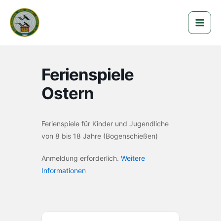
Zum
Schützenverein 1962
Inhalt
Nieder-Ohmen e.V.
springen
Ferienspiele
Ostern
Ferienspiele für Kinder und Jugendliche
von 8 bis 18 Jahre (Bogenschießen)
Anmeldung erforderlich.
Weitere
Informationen