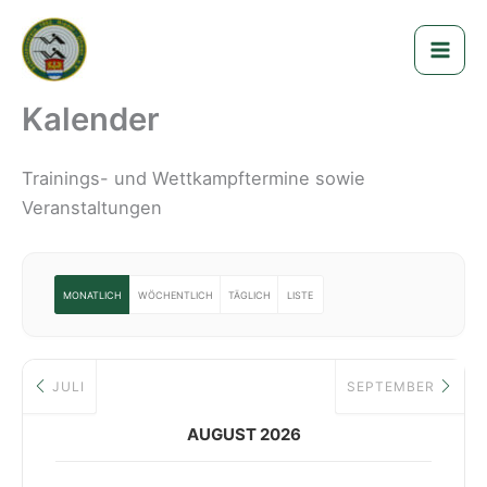
Zum
Schützenverein 1962
Inhalt
Nieder-Ohmen e.V.
springen
Kalender
Trainings- und Wettkampftermine sowie
Veranstaltungen
MONATLICH
WÖCHENTLICH
TÄGLICH
LISTE
JULI
SEPTEMBER
AUGUST 2026